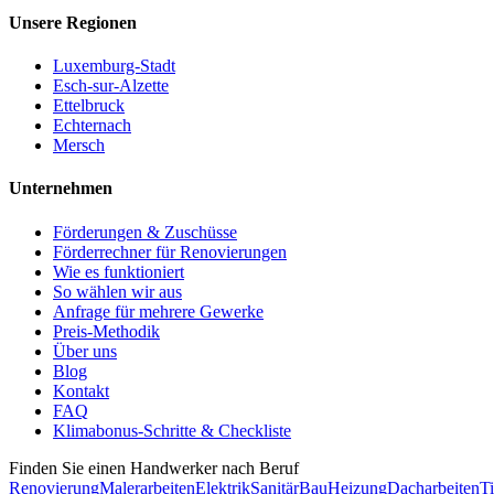
Unsere Regionen
Luxemburg-Stadt
Esch-sur-Alzette
Ettelbruck
Echternach
Mersch
Unternehmen
Förderungen & Zuschüsse
Förderrechner für Renovierungen
Wie es funktioniert
So wählen wir aus
Anfrage für mehrere Gewerke
Preis-Methodik
Über uns
Blog
Kontakt
FAQ
Klimabonus-Schritte & Checkliste
Finden Sie einen Handwerker nach Beruf
Renovierung
Malerarbeiten
Elektrik
Sanitär
Bau
Heizung
Dacharbeiten
Ti