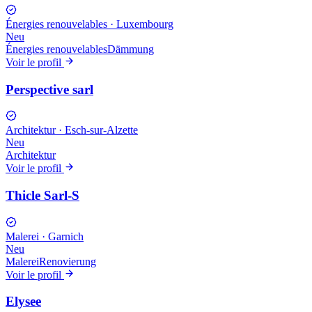
Énergies renouvelables
·
Luxembourg
Neu
Énergies renouvelables
Dämmung
Voir le profil
Perspective sarl
Architektur
·
Esch-sur-Alzette
Neu
Architektur
Voir le profil
Thicle Sarl-S
Malerei
·
Garnich
Neu
Malerei
Renovierung
Voir le profil
Elysee