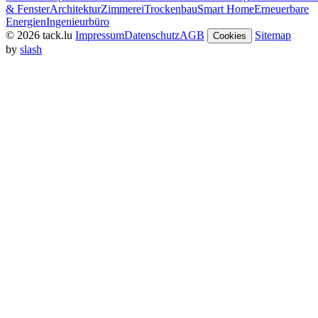
& Fenster
Architektur
Zimmerei
Trockenbau
Smart Home
Erneuerbare
Energien
Ingenieurbüro
© 2026 tack.lu
Impressum
Datenschutz
AGB
Sitemap
Cookies
by
slash