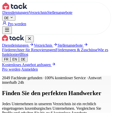
Aller au contenu principal
Dienstleistungen
Verzeichnis
Stellenangebote
DE
Pro werden
Dienstleistungen
Verzeichnis
Stellenangebote
Förderrechner für Renovierungen
Förderungen & Zuschüsse
Wie es
funktioniert
Blog
FR
EN
DE
Kostenloses Angebot anfragen
Pro werden
Anmelden
2049
Fachleute gefunden
·
100% kostenloser Service
·
Antwort
innerhalb 24h
Finden Sie den
perfekten Handwerker
Jedes Unternehmen in unserem Verzeichnis ist ein rechtlich
eingetragenes luxemburgisches Unternehmen. Vergleichen Sie
Profile und erhalten Sie bis zu 6 kostenlose Angebote.