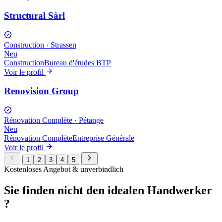
Structural Sàrl
Construction
·
Strassen
Neu
Construction
Bureau d'études BTP
Voir le profil
Renovision Group
Rénovation Complète
·
Pétange
Neu
Rénovation Complète
Entreprise Générale
Voir le profil
1
2
3
4
5
Kostenloses Angebot & unverbindlich
Sie finden nicht den
idealen Handwerker
?