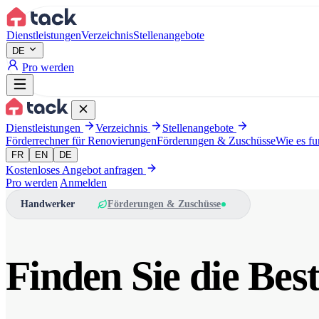
Aller au contenu principal
Dienstleistungen
Verzeichnis
Stellenangebote
DE
Pro werden
Dienstleistungen
Verzeichnis
Stellenangebote
Förderrechner für Renovierungen
Förderungen & Zuschüsse
Wie es fu
FR
EN
DE
Kostenloses Angebot anfragen
Pro werden
Anmelden
Handwerker
Förderungen & Zuschüsse
Finden Sie die Be