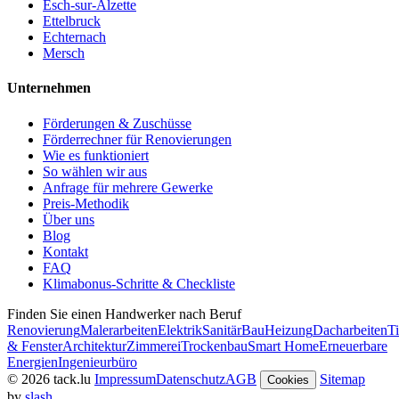
Esch-sur-Alzette
Ettelbruck
Echternach
Mersch
Unternehmen
Förderungen & Zuschüsse
Förderrechner für Renovierungen
Wie es funktioniert
So wählen wir aus
Anfrage für mehrere Gewerke
Preis-Methodik
Über uns
Blog
Kontakt
FAQ
Klimabonus-Schritte & Checkliste
Finden Sie einen Handwerker nach Beruf
Renovierung
Malerarbeiten
Elektrik
Sanitär
Bau
Heizung
Dacharbeiten
Ti
& Fenster
Architektur
Zimmerei
Trockenbau
Smart Home
Erneuerbare
Energien
Ingenieurbüro
© 2026 tack.lu
Impressum
Datenschutz
AGB
Sitemap
Cookies
by
slash