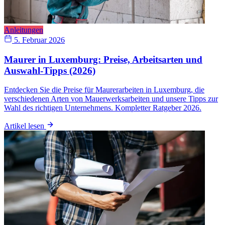
Anleitungen
5. Februar 2026
Maurer in Luxemburg: Preise, Arbeitsarten und
Auswahl-Tipps (2026)
Entdecken Sie die Preise für Maurerarbeiten in Luxemburg, die
verschiedenen Arten von Mauerwerksarbeiten und unsere Tipps zur
Wahl des richtigen Unternehmens. Kompletter Ratgeber 2026.
Artikel lesen