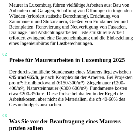
Maurer in Luxemburg führen vielfältige Arbeiten aus: Bau von
Anbauten und Garagen, Schaffung von Öffnungen in tragenden
Wänden (erfordert statische Berechnung), Errichtung von
Zaunmauern und Stützmauern, Gießen von Fundamenten und
Betonplatten, Renovierung und Neuverfugung von Fassaden,
Drainage- und Abdichtungsarbeiten. Jede strukturelle Arbeit
erfordert zwingend eine Baugenehmigung und die Einbeziehung
eines Ingenieurbüros für Lastberechnungen.
02
Preise für Maurerarbeiten in Luxemburg 2025
Der durchschnittliche Stundensatz eines Maurers liegt zwischen
€45 und €65/h
, je nach Komplexität der Arbeiten. Bei Projekten
pro m³: Hohlblockwand (€150-300/m³), Ziegelmauer (€200-
400/m³), Natursteinmauer (€300-600/m³). Fundamente kosten
etwa €200-350/m². Diese Preise beinhalten in der Regel die
Arbeitskosten, aber nicht die Materialien, die oft 40-60% des
Gesamtbudgets ausmachen.
03
Was Sie vor der Beauftragung eines Maurers
prüfen sollten