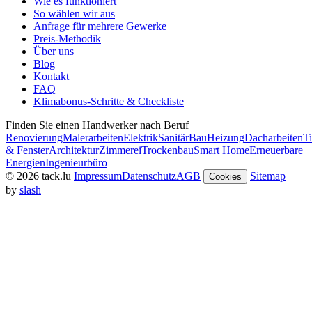
Wie es funktioniert
So wählen wir aus
Anfrage für mehrere Gewerke
Preis-Methodik
Über uns
Blog
Kontakt
FAQ
Klimabonus-Schritte & Checkliste
Finden Sie einen Handwerker nach Beruf
Renovierung
Malerarbeiten
Elektrik
Sanitär
Bau
Heizung
Dacharbeiten
Ti
& Fenster
Architektur
Zimmerei
Trockenbau
Smart Home
Erneuerbare
Energien
Ingenieurbüro
© 2026 tack.lu
Impressum
Datenschutz
AGB
Sitemap
Cookies
by
slash