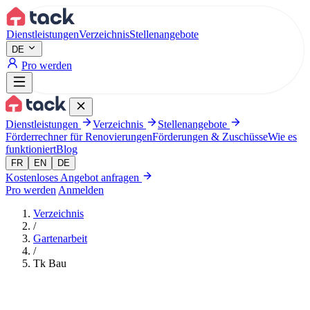
Aller au contenu principal
Dienstleistungen
Verzeichnis
Stellenangebote
DE
Pro werden
Dienstleistungen
Verzeichnis
Stellenangebote
Förderrechner für Renovierungen
Förderungen & Zuschüsse
Wie es
funktioniert
Blog
FR
EN
DE
Kostenloses Angebot anfragen
Pro werden
Anmelden
Verzeichnis
/
Gartenarbeit
/
Tk Bau