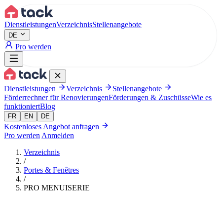
Aller au contenu principal
Dienstleistungen
Verzeichnis
Stellenangebote
DE
Pro werden
Dienstleistungen
Verzeichnis
Stellenangebote
Förderrechner für Renovierungen
Förderungen & Zuschüsse
Wie es
funktioniert
Blog
FR
EN
DE
Kostenloses Angebot anfragen
Pro werden
Anmelden
Verzeichnis
/
Portes & Fenêtres
/
PRO MENUISERIE