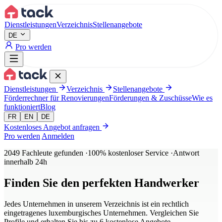
Aller au contenu principal
Dienstleistungen
Verzeichnis
Stellenangebote
DE
Pro werden
Dienstleistungen
Verzeichnis
Stellenangebote
Förderrechner für Renovierungen
Förderungen & Zuschüsse
Wie es
funktioniert
Blog
FR
EN
DE
Kostenloses Angebot anfragen
Pro werden
Anmelden
2049
Fachleute gefunden
·
100% kostenloser Service
·
Antwort
innerhalb 24h
Finden Sie den
perfekten Handwerker
Jedes Unternehmen in unserem Verzeichnis ist ein rechtlich
eingetragenes luxemburgisches Unternehmen. Vergleichen Sie
Profile und erhalten Sie bis zu 6 kostenlose Angebote.