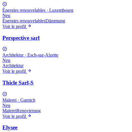
Énergies renouvelables
·
Luxembourg
Neu
Énergies renouvelables
Dämmung
Voir le profil
Perspective sarl
Architektur
·
Esch-sur-Alzette
Neu
Architektur
Voir le profil
Thicle Sarl-S
Malerei
·
Garnich
Neu
Malerei
Renovierung
Voir le profil
Elysee