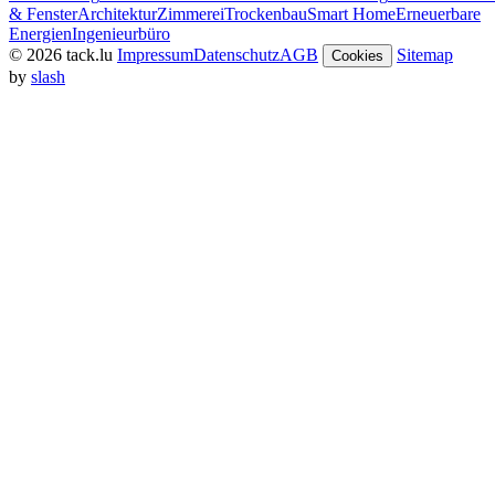
& Fenster
Architektur
Zimmerei
Trockenbau
Smart Home
Erneuerbare
Energien
Ingenieurbüro
© 2026 tack.lu
Impressum
Datenschutz
AGB
Sitemap
Cookies
by
slash