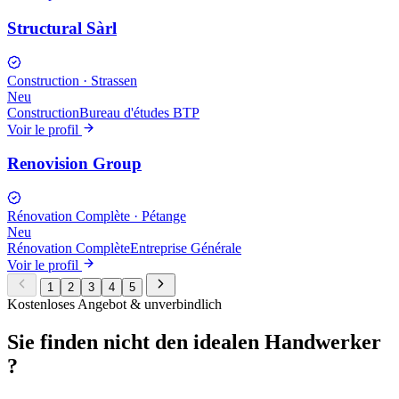
Structural Sàrl
Construction
·
Strassen
Neu
Construction
Bureau d'études BTP
Voir le profil
Renovision Group
Rénovation Complète
·
Pétange
Neu
Rénovation Complète
Entreprise Générale
Voir le profil
1
2
3
4
5
Kostenloses Angebot & unverbindlich
Sie finden nicht den
idealen Handwerker
?