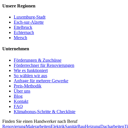
Unsere Regionen
Luxemburg-Stadt
Esch-sur-Alzette
Ettelbruck
Echternach
Mersch
Unternehmen
Förderungen & Zuschüsse
Förderrechner für Renovierungen
Wie es funktioniert
So wählen wir aus
Anfrage für mehrere Gewerke
Preis-Methodik
Über uns
Blog
Kontakt
FAQ
Klimabonus-Schritte & Checkliste
Finden Sie einen Handwerker nach Beruf
Renovierung
Malerarbeiten
Elektrik
Sanitär
Bau
Heizung
Dacharbeiten
Ti