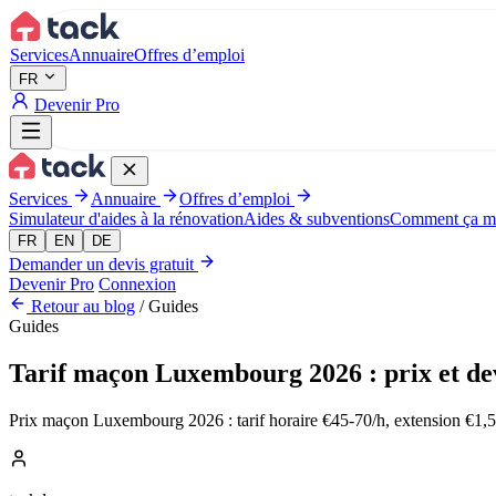
Aller au contenu principal
Services
Annuaire
Offres d’emploi
FR
Devenir Pro
Services
Annuaire
Offres d’emploi
Simulateur d'aides à la rénovation
Aides & subventions
Comment ça m
FR
EN
DE
Demander un devis gratuit
Devenir Pro
Connexion
Retour au blog
/
Guides
Guides
Tarif maçon Luxembourg 2026 : prix et de
Prix maçon Luxembourg 2026 : tarif horaire €45-70/h, extension €1,