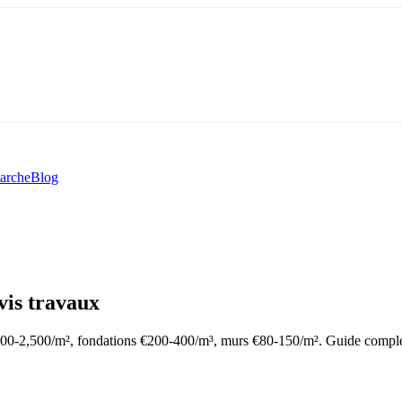
arche
Blog
vis travaux
500-2,500/m², fondations €200-400/m³, murs €80-150/m². Guide comple