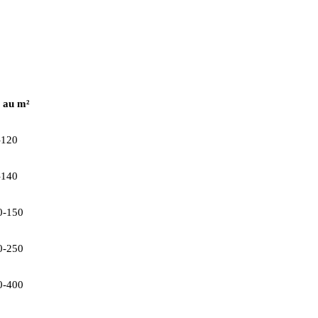
 au m²
-120
-140
0-150
0-250
0-400