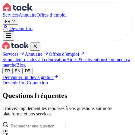
Aller au contenu principal
Services
Annuaire
Offres d’emploi
FR
Devenir Pro
Services
Annuaire
Offres d’emploi
Simulateur d'aides à la rénovation
Aides & subventions
Comment ça
marche
Blog
FR
EN
DE
Demander un devis gratuit
Devenir Pro
Connexion
Questions
fréquentes
Trouvez rapidement les réponses à vos questions sur notre
plateforme et nos services.