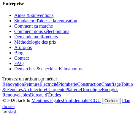
Entreprise
Aides & subventions
Simulateur d'aides à la rénovation
Comment ça marche
Comment nous sélectionnons
Demande multi-métiers
Méthodologie des prix
À propos
Blog
Contact
FAQ
Démarches & checklist Klimabonus
Trouvez un artisan par métier
Rénovation
Peinture
Électricité
Plomberie
Construction
Chauffage
Toitur
& Fenêtres
Architecture
Charpente
Plâtrerie
Domotique
Énergies
Renouvelables
Bureau d'Études
© 2026 tack.lu
Mentions légales
Confidentialité
CGU
Plan
Cookies
du site
by
slash