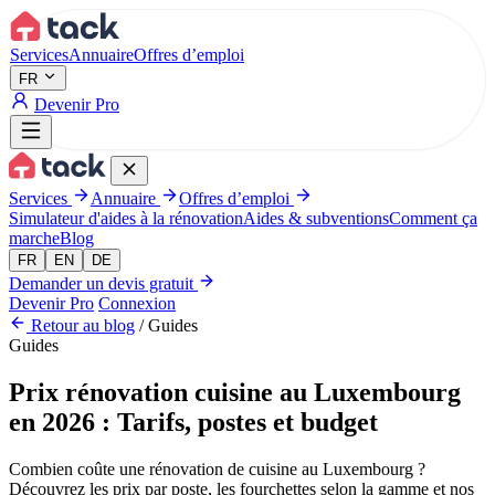
Aller au contenu principal
Services
Annuaire
Offres d’emploi
FR
Devenir Pro
Services
Annuaire
Offres d’emploi
Simulateur d'aides à la rénovation
Aides & subventions
Comment ça
marche
Blog
FR
EN
DE
Demander un devis gratuit
Devenir Pro
Connexion
Retour au blog
/
Guides
Guides
Prix rénovation cuisine au Luxembourg
en 2026 : Tarifs, postes et budget
Combien coûte une rénovation de cuisine au Luxembourg ?
Découvrez les prix par poste, les fourchettes selon la gamme et nos