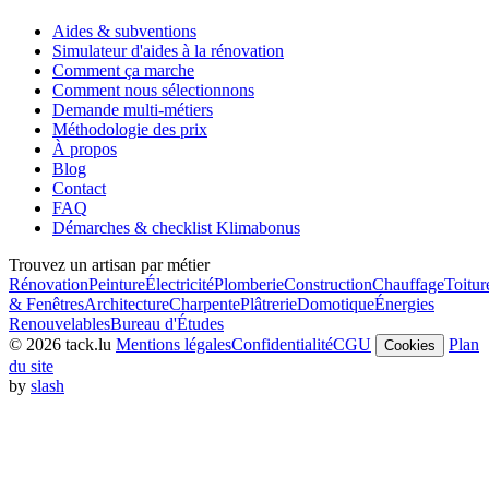
Aides & subventions
Simulateur d'aides à la rénovation
Comment ça marche
Comment nous sélectionnons
Demande multi-métiers
Méthodologie des prix
À propos
Blog
Contact
FAQ
Démarches & checklist Klimabonus
Trouvez un artisan par métier
Rénovation
Peinture
Électricité
Plomberie
Construction
Chauffage
Toitur
& Fenêtres
Architecture
Charpente
Plâtrerie
Domotique
Énergies
Renouvelables
Bureau d'Études
© 2026 tack.lu
Mentions légales
Confidentialité
CGU
Plan
Cookies
du site
by
slash