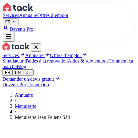
Aller au contenu principal
Services
Annuaire
Offres d’emploi
FR
Devenir Pro
Services
Annuaire
Offres d’emploi
Simulateur d'aides à la rénovation
Aides & subventions
Comment ça
marche
Blog
FR
EN
DE
Demander un devis gratuit
Devenir Pro
Connexion
Annuaire
/
Menuiserie
/
Menuiserie Jean Fellens Sàrl