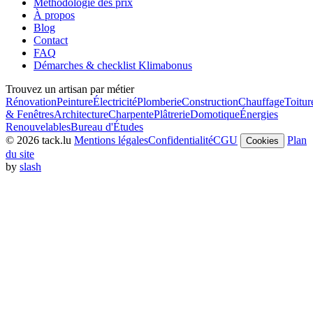
Méthodologie des prix
À propos
Blog
Contact
FAQ
Démarches & checklist Klimabonus
Trouvez un artisan par métier
Rénovation
Peinture
Électricité
Plomberie
Construction
Chauffage
Toitur
& Fenêtres
Architecture
Charpente
Plâtrerie
Domotique
Énergies
Renouvelables
Bureau d'Études
© 2026 tack.lu
Mentions légales
Confidentialité
CGU
Plan
Cookies
du site
by
slash