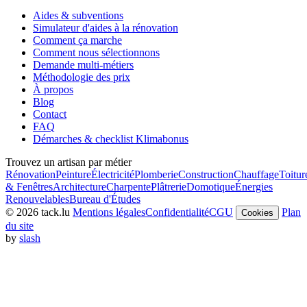
Aides & subventions
Simulateur d'aides à la rénovation
Comment ça marche
Comment nous sélectionnons
Demande multi-métiers
Méthodologie des prix
À propos
Blog
Contact
FAQ
Démarches & checklist Klimabonus
Trouvez un artisan par métier
Rénovation
Peinture
Électricité
Plomberie
Construction
Chauffage
Toitur
& Fenêtres
Architecture
Charpente
Plâtrerie
Domotique
Énergies
Renouvelables
Bureau d'Études
© 2026 tack.lu
Mentions légales
Confidentialité
CGU
Plan
Cookies
du site
by
slash