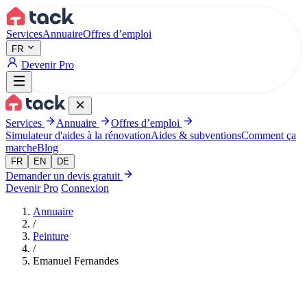
Aller au contenu principal
Services
Annuaire
Offres d’emploi
FR
Devenir Pro
Services
Annuaire
Offres d’emploi
Simulateur d'aides à la rénovation
Aides & subventions
Comment ça
marche
Blog
FR
EN
DE
Demander un devis gratuit
Devenir Pro
Connexion
Annuaire
/
Peinture
/
Emanuel Fernandes