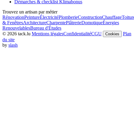
Démarches & checklist Klimabonus
Trouvez un artisan par métier
Rénovation
Peinture
Électricité
Plomberie
Construction
Chauffage
Toitur
& Fenêtres
Architecture
Charpente
Plâtrerie
Domotique
Énergies
Renouvelables
Bureau d'Études
© 2026 tack.lu
Mentions légales
Confidentialité
CGU
Plan
Cookies
du site
by
slash