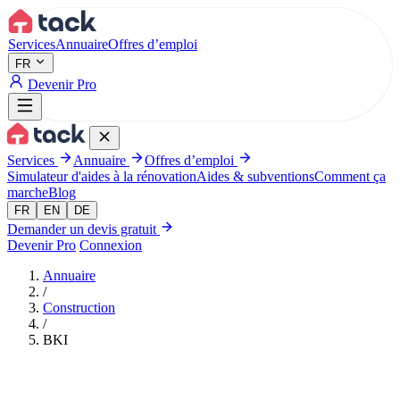
Aller au contenu principal
Services
Annuaire
Offres d’emploi
FR
Devenir Pro
Services
Annuaire
Offres d’emploi
Simulateur d'aides à la rénovation
Aides & subventions
Comment ça
marche
Blog
FR
EN
DE
Demander un devis gratuit
Devenir Pro
Connexion
Annuaire
/
Construction
/
BKI