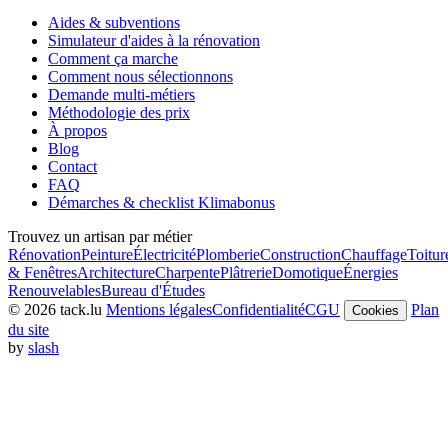
Aides & subventions
Simulateur d'aides à la rénovation
Comment ça marche
Comment nous sélectionnons
Demande multi-métiers
Méthodologie des prix
À propos
Blog
Contact
FAQ
Démarches & checklist Klimabonus
Trouvez un artisan par métier
Rénovation
Peinture
Électricité
Plomberie
Construction
Chauffage
Toitur
& Fenêtres
Architecture
Charpente
Plâtrerie
Domotique
Énergies
Renouvelables
Bureau d'Études
© 2026 tack.lu
Mentions légales
Confidentialité
CGU
Plan
Cookies
du site
by
slash