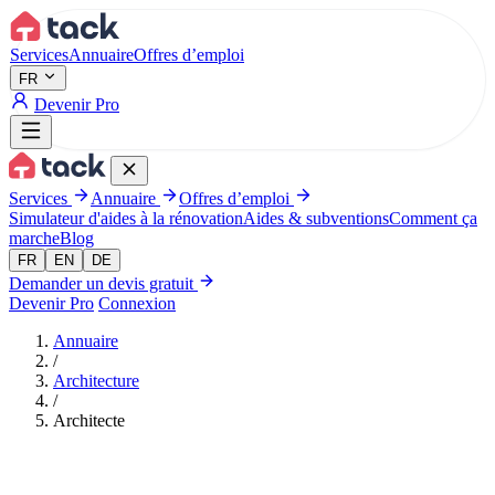
Aller au contenu principal
Services
Annuaire
Offres d’emploi
FR
Devenir Pro
Services
Annuaire
Offres d’emploi
Simulateur d'aides à la rénovation
Aides & subventions
Comment ça
marche
Blog
FR
EN
DE
Demander un devis gratuit
Devenir Pro
Connexion
Annuaire
/
Architecture
/
Architecte